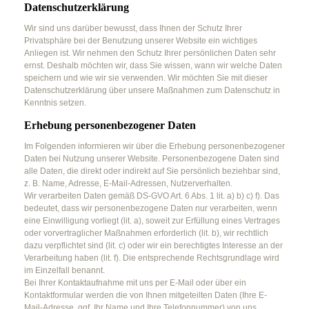
Datenschutz­erklärung
Wir sind uns darüber bewusst, dass Ihnen der Schutz Ihrer
Privatsphäre bei der Benutzung unserer Website ein wichtiges
Anliegen ist. Wir nehmen den Schutz Ihrer persönlichen Daten sehr
ernst. Deshalb möchten wir, dass Sie wissen, wann wir welche Daten
speichern und wie wir sie verwenden. Wir möchten Sie mit dieser
Datenschutzerklärung über unsere Maßnahmen zum Datenschutz in
Kenntnis setzen.
Erhebung personenbezogener Daten
Im Folgenden informieren wir über die Erhebung personenbezogener
Daten bei Nutzung unserer Website. Personenbezogene Daten sind
alle Daten, die direkt oder indirekt auf Sie persönlich beziehbar sind,
z. B. Name, Adresse, E-Mail-Adressen, Nutzerverhalten.
Wir verarbeiten Daten gemäß DS-GVO Art. 6 Abs. 1 lit. a) b) c) f). Das
bedeutet, dass wir personenbezogene Daten nur verarbeiten, wenn
eine Einwilligung vorliegt (lit. a), soweit zur Erfüllung eines Vertrages
oder vorvertraglicher Maßnahmen erforderlich (lit. b), wir rechtlich
dazu verpflichtet sind (lit. c) oder wir ein berechtigtes Interesse an der
Verarbeitung haben (lit. f). Die entsprechende Rechtsgrundlage wird
im Einzelfall benannt.
Bei Ihrer Kontaktaufnahme mit uns per E-Mail oder über ein
Kontaktformular werden die von Ihnen mitgeteilten Daten (Ihre E-
Mail-Adresse, ggf. Ihr Name und Ihre Telefonnummer) von uns