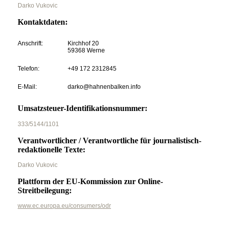
Darko Vukovic
Kontaktdaten:
Anschrift:
Kirchhof 20
59368 Werne
Telefon:
+49 172 2312845
E-Mail:
darko@hahnenbalken.info
Umsatzsteuer-Identifikationsnummer:
333/5144/1101
Verantwortlicher / Verantwortliche für journalistisch-
redaktionelle Texte:
Darko Vukovic
Plattform der EU-Kommission zur Online-
Streitbeilegung:
www.ec.europa.eu/consumers/odr