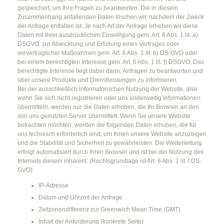
gespeichert, um Ihre Fragen zu beantworten. Die in diesem
Zusammenhang anfallenden Daten löschen wir, nachdem der Zweck
der Anfrage entfallen ist. Je nach Art der Anfrage erheben wir diese
Daten mit Ihrer ausdrücklichen Einwilligung gem. Art. 6 Abs. 1 lit. a)
DSGVO, zur Abwicklung und Erfüllung eines Vertrages oder
vorvertraglicher Maßnahmen gem. Art. 6 Abs. 1 lit. b) DS-GVO oder
bei einem berechtigten Interesse gem. Art. 6 Abs. 1 lit. f) DSGVO. Das
berechtigte Interesse liegt dabei darin, Anfragen zu beantworten und
über unsere Produkte und Dienstleistungen zu informieren.
Bei der ausschließlich informatorischen Nutzung der Website, also
wenn Sie sich nicht registrieren oder uns anderweitig Informationen
übermitteln, werden nur die Daten erhoben, die Ihr Browser an den
von uns genutzten Server übermittelt. Wenn Sie unsere Website
betrachten möchten, werden die folgenden Daten erhoben, die für
uns technisch erforderlich sind, um Ihnen unsere Website anzuzeigen
und die Stabilität und Sicherheit zu gewährleisten. Die Weiterleitung
erfolgt automatisiert durch Ihren Browser und ist bei der Nutzung des
Internets diesem inhärent. (Rechtsgrundlage ist Art. 6 Abs. 1 lit. f DS-
GVO):
IP-Adresse
Datum und Uhrzeit der Anfrage
Zeitzonendifferenz zur Greenwich Mean Time (GMT)
Inhalt der Anforderung (konkrete Seite)